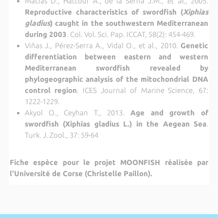
Macías D., Hattour A., de la Serna J.M.,
et al
., 2005.
Reproductive characteristics of swordfish (
Xiphias
gladius
) caught in the southwestern Mediterranean
during 2003
. Col. Vol. Sci. Pap. ICCAT, 58(2): 454-469.
Viñas J., Pérez-Serra A., Vidal O., et al., 2010.
Genetic
differentiation between eastern and western
Mediterranean swordfish revealed by
phylogeographic analysis of the mitochondrial DNA
control region
. ICES Journal of Marine Science, 67:
1222-1229.
Akyol O., Ceyhan T., 2013.
Age and growth of
swordfish (Xiphias gladius L.) in the Aegean Sea
.
Turk. J. Zool., 37: 59-64
Fiche espèce pour le projet MOONFISH réalisée par
l'Université de Corse (Christelle Paillon).