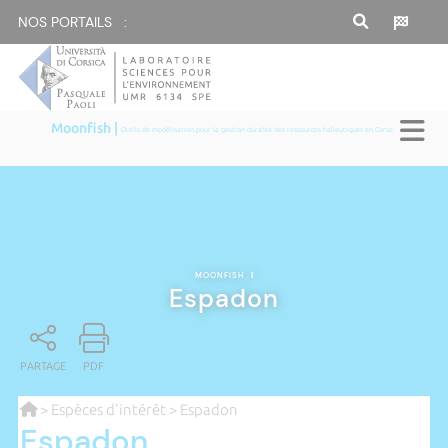
NOS PORTAILS :
Moonfish |
Outils de modélisation pour la gestion durable des ressources halieutiques en Corse
MOONFISH
|
Espadon
PARTAGE
PDF
>
Espèces d'intérêt
> Espadon
Espadon