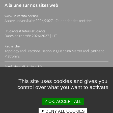
A la une sur nos sites web
www.universita.corsica
Année universitaire 2026/2027 - Calendrier des rentrées
Etudiants & futurs étudiants
Dates de rentrée 2026/2027 | IUT
Recherche
Topology and Fractionalisation in Quantum Matter and Synthetic
Platforms
Fundazione di l'Università
Résidence Ange Tomasi "Lagune and Zeste" avec la photographe
Diane Moulenc
This site uses cookies and gives you
control over what you want to activate
TOUTES LES ACTUS
OK, ACCEPT ALL
DENY ALL COOKIES