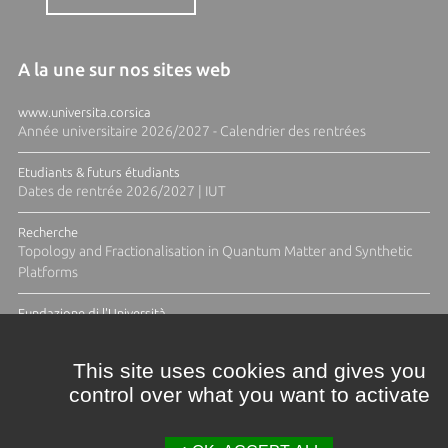
A la une sur nos sites web
www.universita.corsica
Année universitaire 2026/2027 - Calendrier des rentrées
Etudiants & futurs étudiants
Dates de rentrée 2026/2027 | IUT
Recherche
Topology and Fractionalisation in Quantum Matter and Synthetic
Platforms
Fundazione di l'Università
Résidence Ange Tomasi "Lagune and Zeste" avec la photographe
Diane Moulenc
This site uses cookies and gives you
control over what you want to activate
TOUTES LES ACTUS