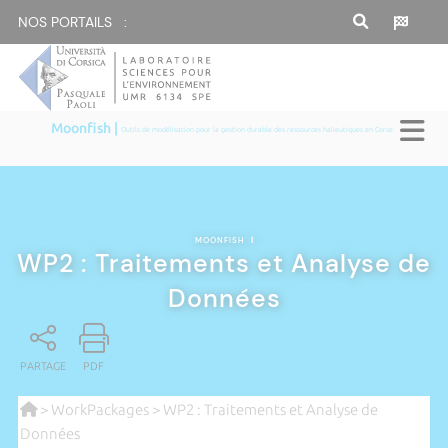
NOS PORTAILS :
Moonfish |
Outils de modélisation pour la gestion durable des ressources halieutiques en Corse
MOONFISH
|
WP2 : Traitements et Analyse de
Données
PARTAGE
PDF
>
WorkPackages
> WP2 : Traitements et Analyse de
Données