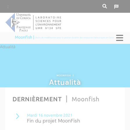
:
Moonfish |
Outils de modélisation pour la gestion durable des ressources halieutiques en Corse
Attualità
MOONFISH
|
Attualità
DERNIÈREMENT
Moonfish
Mardi 16 novembre 2021
Fin du projet MoonFish