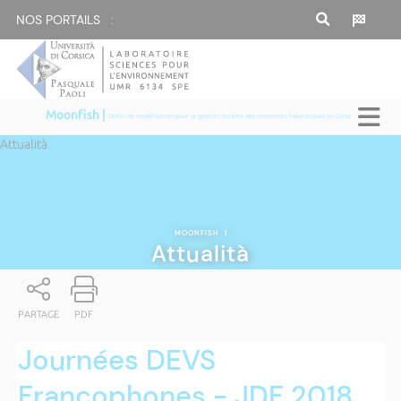
NOS PORTAILS :
Moonfish |
Outils de modélisation pour la gestion durable des ressources halieutiques en Corse
Attualità
MOONFISH
|
Attualità
PARTAGE
PDF
Journées DEVS
Francophones - JDF 2018