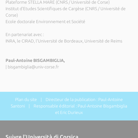
Plateforme STELLA MARE (CNRS / Université de Corse)
Institut d'Etudes Scientifiques de Cargèse (CNRS / Université de
Corse)
Ecole doctorale Environnement et Société
En partenariat avec :
INRA, le CIRAD, l'Université de Bordeaux, Université de Reims
Paul-Antoine BISGAMBIGLIA,
|
bisgambiglia@univ-corse.fr
Plan du site
| Directeur de la publication : Paul-Antoine
Santoni | Responsable éditorial : Paul-Antoine Bisgambiglia
et Eric Durieux
Suivre l'Università di Corsica