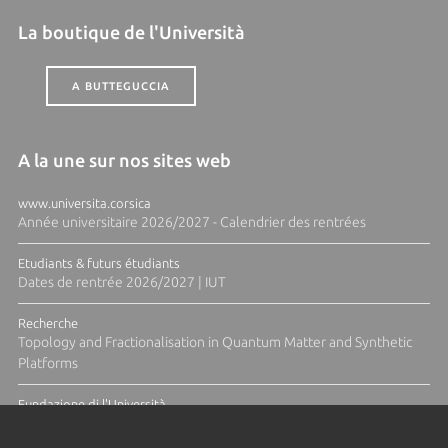
La boutique de l'Università
A BUTTEGUCCIA
A la une sur nos sites web
www.universita.corsica
Année universitaire 2026/2027 - Calendrier des rentrées
Etudiants & futurs étudiants
Dates de rentrée 2026/2027 | IUT
Recherche
Topology and Fractionalisation in Quantum Matter and Synthetic
Platforms
Fundazione di l'Università
Résidence Ange Tomasi "Lagune and Zeste" avec la photographe
Diane Moulenc