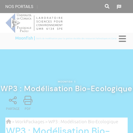
NOS PORTAILS :
Moonfish |
Outils de modélisation pour la gestion durable des ressources halieutiques en Corse
MOONFISH
|
WP3 : Modélisation Bio-Ecologique
PARTAGE
PDF
>
WorkPackages
> WP3 : Modélisation Bio-Ecologique
WP3 : Modélisation Bio-