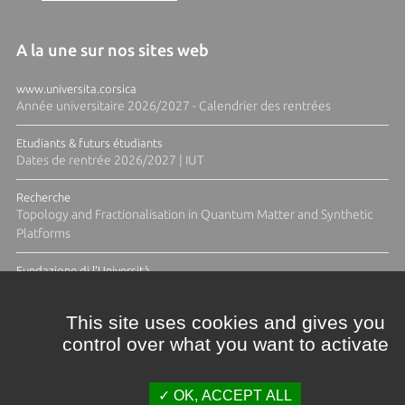
A la une sur nos sites web
www.universita.corsica
Année universitaire 2026/2027 - Calendrier des rentrées
Etudiants & futurs étudiants
Dates de rentrée 2026/2027 | IUT
Recherche
Topology and Fractionalisation in Quantum Matter and Synthetic
Platforms
Fundazione di l'Università
Résidence Ange Tomasi "Lagune and Zeste" avec la photographe
Diane Moulenc
This site uses cookies and gives you
control over what you want to activate
TOUTES LES ACTUS
OK, ACCEPT ALL