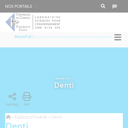
NOS PORTAILS :
Moonfish |
Outils de modélisation pour la gestion durable des ressources halieutiques en Corse
MOONFISH
|
Denti
PARTAGE
PDF
>
Espèces d'intérêt
> Denti
Denti