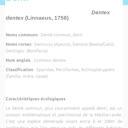
Dentex
dentex
(Linnaeus, 1758)
Noms communs
: Denté commun, denti
Noms corses
: Denticciu (Ajaccio), Dentice (Bastia/Calvi),
Dentisgiu (Bonifacio).
Nom anglais
: Common dentex
Classification
: Sparidae, Perciformes, Actinoptérygiens
(famille, ordre, classe)
Caractéristiques écologiques
Le denté commun, plus couramment appelé denti, est un
poisson emblématique et patrimonial de la Méditerranée.
C’est une espèce démersale vivant entre 0 et 200m de
profondeur que l’on retrouve près de différents habitats