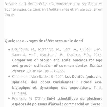
focalise ainsi des intérêts environnementaux, sociétaux et
économiques certains en Méditerranée et en particulier en
Corse.
Quelques ouvrages de références sur le denti
Baudouin, M., Marengo, M., Pere, A., Culioli, J.-M.,
Santoni, M.-C., Marchand, B., Durieux, E.D., 2016.
Comparison of otolith and scale readings for age
and growth estimation of common dentex
Dentex
dentex
.
J. Fish Biol. 88, 760–766.
Chemmam-Abdelkader, B., 2004.
Les Dentés (poissons,
sparidés) des côtes tunisiennes : Etude éco-
biologique et dynamique des populations.
Tunis
(Tunisia).
Francois, M, (2011)
Suivi scientifique de plusieurs
espèces de poissons d’intérêt commercial en Corse :